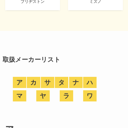
ブリヂストン
ミズノ
取扱メーカーリスト
ア
カ
サ
タ
ナ
ハ
マ
ヤ
ラ
ワ