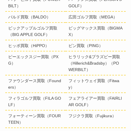
BILT）
GOLF）
バルド買取（BALDO）
広田ゴルフ買取（MEGA）
ビックアップルゴルフ買取
ビッグマックス買取（BIGMA
（BIG APPLE GOLF）
X）
ヒッポ買取（HiPPO）
ピン買取（PING）
ピーエックスジー買取（PX
ヒラリック&ブラズビー買取
G）
（Hillerich&Bradsby）（PO
WERBILT）
ファウンダース買取（Found
フィットウェイ買取（Fitwa
ers）
y）
フィラゴルフ買取（FILA GO
フェアライアー買取（FAIRLI
LF）
AR GOLF）
フォーティーン買取（FOUR
フジクラ買取（Fujikura）
TEEN）