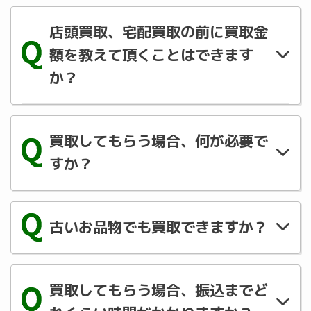
宅配買取でご対応可能です。LINE にご登録
の上ご相談ください。
店頭買取、宅配買取の前に買取金
額を教えて頂くことはできます
か？
商品状態・メーカー・シリーズ等事前にご査
定の上買取させて頂きます。LINE にて査定
買取してもらう場合、何が必要で
のご予約をお願いします。
すか？
お買取の際にご記入頂く書類に身分証明書の
控えと買取代金の振込先の口座が必要になり
古いお品物でも買取できますか？
ます。
買取できる商品もございます。まずはお気軽
にご相談ください。
買取してもらう場合、振込までど