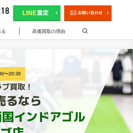
べる
高価買取の理由
0〜20:30
ラブ買取！
売るなら
両国インドアゴル
ラブ店