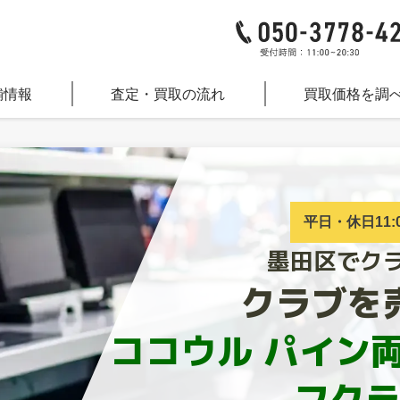
舗情報
査定・買取の流れ
買取価格を調
平日・休日11:0
墨田区でク
クラブを
ココウル パイン
フク