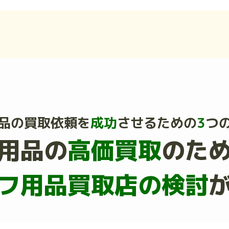
品の買取依頼を
成功
させるための
3
つ
用品の
高価買取
のた
フ用品買取店の検討