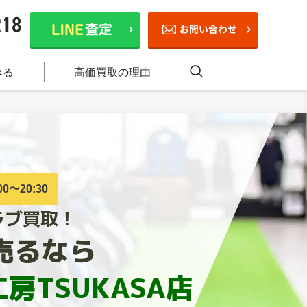
べる
高価買取の理由
0〜20:30
ラブ買取！
売るなら
房TSUKASA店