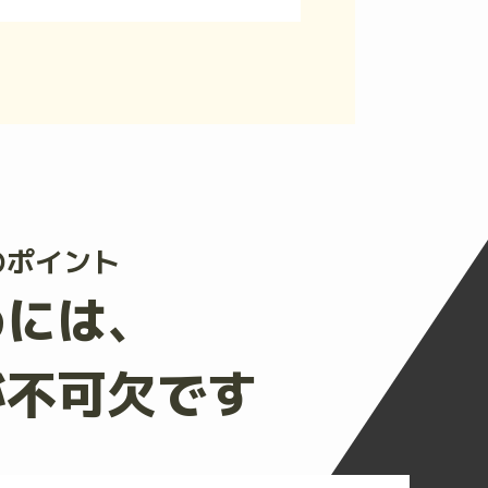
のポイント
めには、
が不可欠です