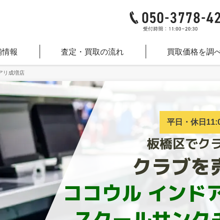
舗情報
査定・買取の流れ
買取価格を調
アリ成増店
平日・休日11:0
板橋区でク
クラブを
ココウル インド
スクールサンク