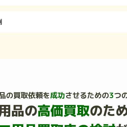
倒
品の買取依頼を
成功
させるための
3
つ
用品の
高価買取
のた