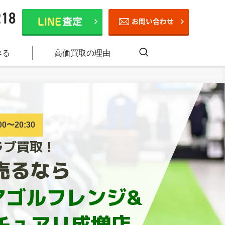
べる
高価買取の理由
0〜20:30
ラブ買取！
売るなら
アゴルフレンジ&
チュアリ成増店