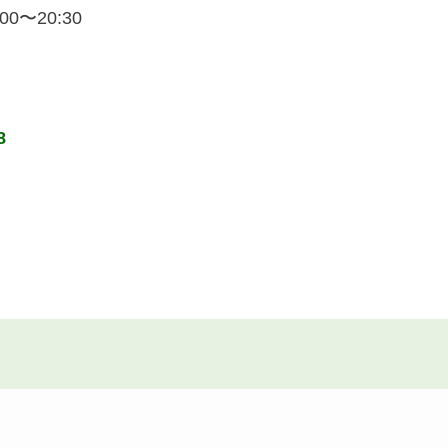
0〜20:30
8