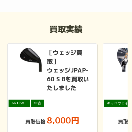
買取実績
［ウェッジ買
取］
ウェッジJPAP-
60 S Bを買取い
たしました
ARTISA...
中古
キャロウェイ
8,000円
買取価格
買取