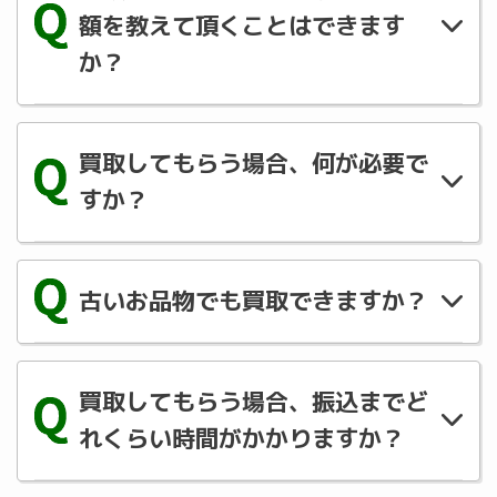
額を教えて頂くことはできます
か？
商品状態・メーカー・シリーズ等事前にご査
定の上買取させて頂きます。LINE にて査定
買取してもらう場合、何が必要で
のご予約をお願いします。
すか？
お買取の際にご記入頂く書類に身分証明書の
控えと買取代金の振込先の口座が必要になり
古いお品物でも買取できますか？
ます。
買取できる商品もございます。まずはお気軽
にご相談ください。
買取してもらう場合、振込までど
れくらい時間がかかりますか？
必要書類やお品物の発送等ございますので、