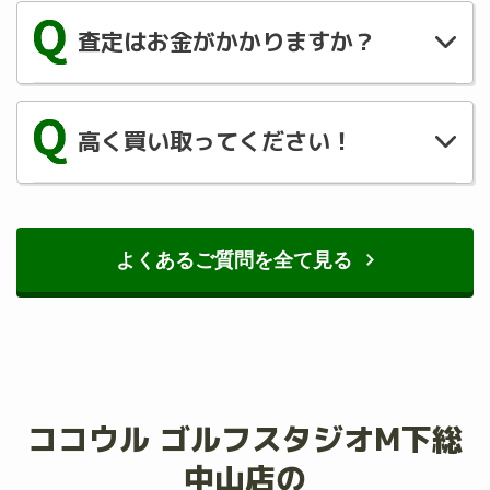
1 週間ほどお時間を頂く場合が多いです。
査定はお金がかかりますか？
書類や梱包材のご用意などでによってはより
速くなることもありますので、ご協力宜しく
査定は無料です！『このクラブいくらぐらい
お願いいたします。
になるかな？』軽い気持ちでご連絡くださ
高く買い取ってください！
い！
お客様の期待にお応えできるよう弊社でも日
夜努力させて頂いております！
御気軽にご相談ください！
よくあるご質問を全て見る
ココウル ゴルフスタジオM下総
中山店の